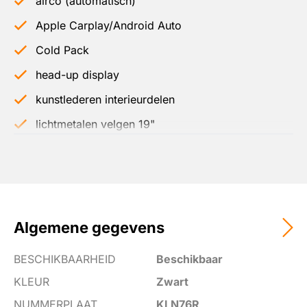
airco (automatisch)
Apple Carplay/Android Auto
Cold Pack
head-up display
kunstlederen interieurdelen
lichtmetalen velgen 19"
navigatiesysteem
panoramadak
Pearl Black
stuurwiel verwarmd
Algemene gegevens
voorstoelen verwarmd
BESCHIKBAARHEID
Beschikbaar
achterbank in delen neerklapbaar
KLEUR
Zwart
achteropkomend verkeer waarschuwing
NUMMERPLAAT
KLN76R