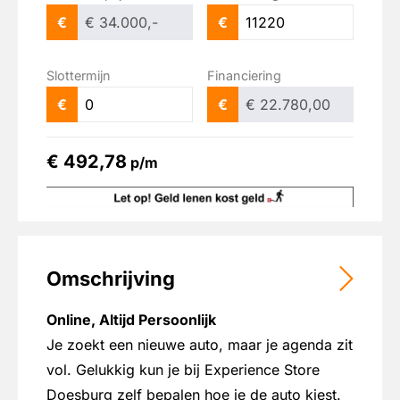
file assistent
€
€
grootlichtassistent
hemelbekleding donker
Slottermijn
Financiering
hill hold functie
€
€
hoofd airbag(s) achter
€ 492,78
hoofd airbag(s) voor
p/m
keyless entry/start
koplampen adaptief
kruisend verkeer detectie
Omschrijving
LED achterlichten
Online, Altijd Persoonlijk
LED dagrijverlichting
Je zoekt een nieuwe auto, maar je agenda zit
Lederen bekleding
vol. Gelukkig kun je bij Experience Store
lederen stuurwiel
Doesburg zelf bepalen hoe je de auto kiest.