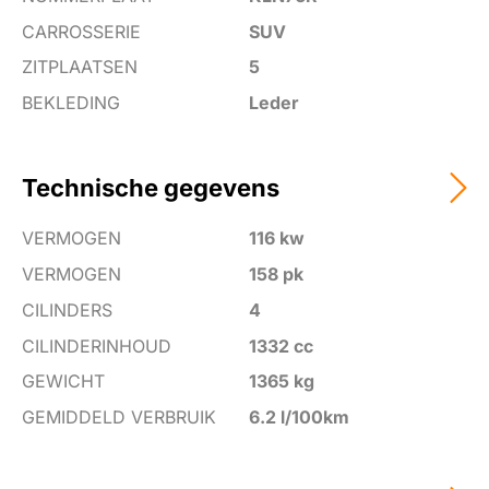
achteruitrij assistent
CARROSSERIE
SUV
afdaal assistent
ZITPLAATSEN
5
alarm klasse 1(startblokkering)
BEKLEDING
Leder
Anti Blokkeer Systeem
Anti doorSlip Regeling
Technische gegevens
armsteun achter
VERMOGEN
116 kw
armsteun voor
VERMOGEN
158 pk
audio installatie
CILINDERS
4
automatische snelheids begrenzing
CILINDERINHOUD
1332 cc
Autonomous Emergency Braking
GEWICHT
1365 kg
bandenspanningscontrolesysteem
GEMIDDELD VERBRUIK
6.2 l/100km
bestuurdersairbag