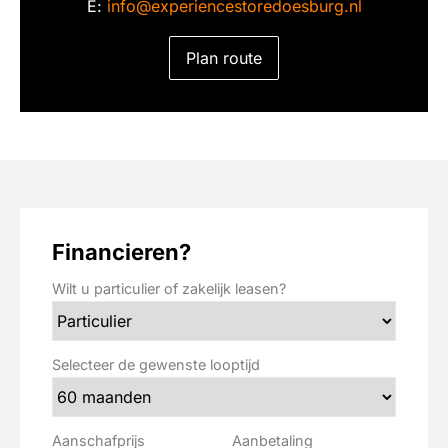
E:
info@experiencestoredoesburg.nl
dakspoiler
Plan
route
dimlichten automatisch
dodehoekdetectie met correctie
draadloze telefoonlader
elektrisch bedienbare achterklep met
sensorsturing
elektrisch verstelbare bestuurdersstoel
Financieren?
elektrische ramen achter
Wilt u particulier of zakelijk leasen?
elektrische ramen voor
Elektronisch Stabiliteits Programma
Selecteer de gewenste looptijd
elektronische remkrachtverdeling
extra getint glas
Aanschafprijs
Aanbetaling