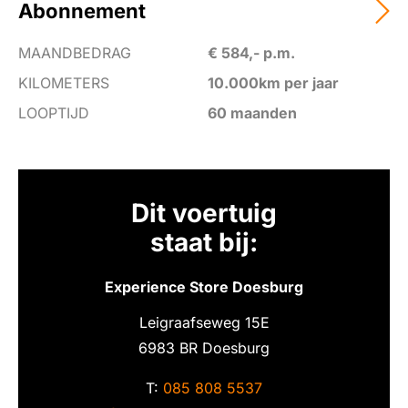
binnenspiegel automatisch dimmend
Abonnement
Bluetooth telefoonvoorbereiding
MAANDBEDRAG
€ 584,- p.m.
bots waarschuwing systeem
KILOMETERS
10.000km per jaar
Brake Assist System
LOOPTIJD
60 maanden
buitenspiegels elektrisch inklapbaar
buitenspiegels elektrisch verstel- en verwarmbaar
buitenspiegels in andere kleur
Dit voertuig
camera voor
staat bij:
chroom delen exterieur
Experience Store Doesburg
connected services
Leigraafseweg
15E
cruise control adaptief met Stop&Go en stuurhulp
6983 BR
Doesburg
DAB ontvanger
T:
085 808 5537
dakrails