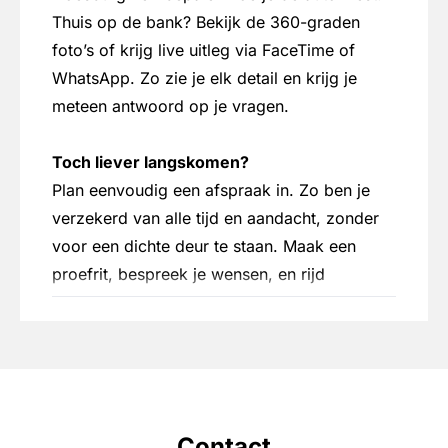
lederen versnellingspook
Thuis op de bank? Bekijk de 360-graden
foto’s of krijg live uitleg via FaceTime of
lendesteun bestuurdersstoel elektrisch
WhatsApp. Zo zie je elk detail en krijg je
verstelbaar
meteen antwoord op je vragen.
matrix LED koplampen
multimedia scherm klein
Toch liever langskomen?
Plan eenvoudig een afspraak in. Zo ben je
multimedia-voorbereiding
verzekerd van alle tijd en aandacht, zonder
parkeersensor achter
voor een dichte deur te staan. Maak een
parkeersensor voor
proefrit, bespreek je wensen, en rijd
passagiersairbag
desgewenst direct weg in je nieuwe auto. Je
inruilauto? Die nemen ze eerlijk en
passagiersstoel in hoogte verstelbaar
transparant over, inclusief alle administratie.
regensensor
rijstrooksensor met correctie
Of je nu online kijkt of persoonlijk langskomt:
Contact
bij Experience Store Doesburg staat jouw
rondomzicht camera